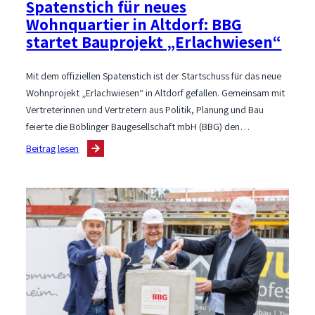
Spatenstich für neues
Wohnquartier in Altdorf: BBG
startet Bauprojekt „Erlachwiesen“
Mit dem offiziellen Spatenstich ist der Startschuss für das neue
Wohnprojekt „Erlachwiesen“ in Altdorf gefallen. Gemeinsam mit
Vertreterinnen und Vertretern aus Politik, Planung und Bau
feierte die Böblinger Baugesellschaft mbH (BBG) den…
:
Beitrag lesen
Spatenstich
für
neues
Wohnquartier
in
Altdorf:
BBG
startet
Bauprojekt
„Erlachwiesen“