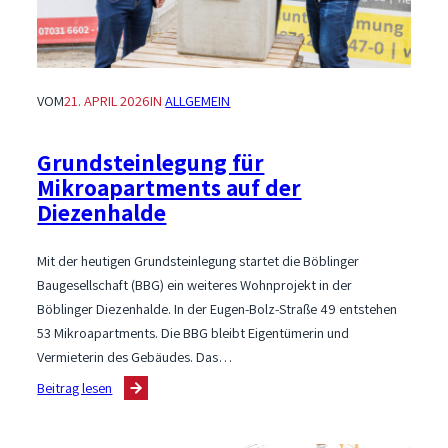
VOM
21. APRIL 2026
IN
ALLGEMEIN
Grundsteinlegung für
Mikroapartments auf der
Diezenhalde
Mit der heutigen Grundsteinlegung startet die Böblinger
Baugesellschaft (BBG) ein weiteres Wohnprojekt in der
Böblinger Diezenhalde. In der Eugen-Bolz-Straße 49 entstehen
53 Mikroapartments. Die BBG bleibt Eigentümerin und
Vermieterin des Gebäudes. Das…
:
Beitrag lesen
Grundsteinlegung
für