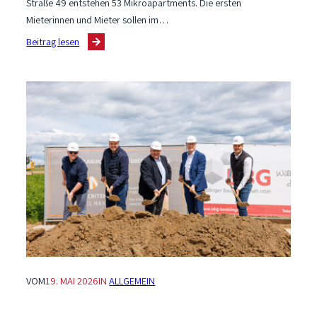
Straße 49 entstehen 53 Mikroapartments. Die ersten
Mieterinnen und Mieter sollen im…
:
Beitrag lesen
Richtfest
für
Mikroapartments
auf
der
Diezenhalde
VOM
19. MAI 2026
IN
ALLGEMEIN