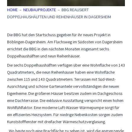
HOME
–
NEUBAUPROJEKTE
–
BBG REALISIERT
DOPPELHAUSHÄLFTEN UND REIHENHÄUSER IN DAGERSHEIM
Die BBG hat den Startschuss gegeben für ihr neues Projekt in
Böblingen-Dagersheim. Am Flachsweg im Südosten von Dagersheim
errichtet die BBG in den nächsten Monaten insgesamt sechs
Doppelhaushälften und neun Reihenhäuser.
Die sechs Doppelhaushälften verfügen über eine Wohnfläche von 143
Quadratmetern, die neun Reihenhäuser haben eine Wohnfläche
zwischen 115 und 143 Quadratmetern. Terrassen mit Süd-West-
Ausrichtung und schöne Gartenanteile vervollständigen die neuen
Eigenheime. Die größeren Häuser besitzen zudem im Dachgeschoss
eine Dachterrasse. Die exklusive Ausstattung verspricht einen hohen
Wohlfühlfaktor. Eine moderne Luft-Wasser-Wärmepumpe sorgt für
ein effizientes Heizsystem. Für niedrige Nebenkosten sorgen zudem
Kunststofffenster mit dreifacher Wärmeschutzverglasung.
„Wo heute noch eine Brachfläche zu sehen ist, wird die angrenzende