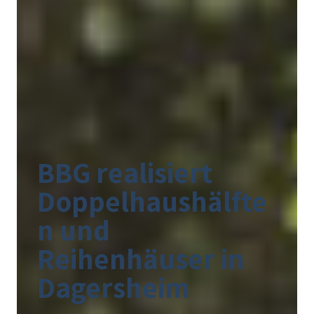
BBG realisiert
Doppelhaushälfte
n und
Reihenhäuser in
Dagersheim