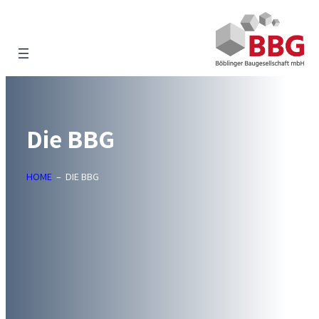
Zum
Inhalt
springen
Die BBG
HOME
–
DIE BBG