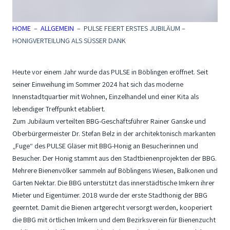
HOME
–
ALLGEMEIN
–
PULSE FEIERT ERSTES JUBILÄUM –
HONIGVERTEILUNG ALS SÜSSER DANK
Heute vor einem Jahr wurde das PULSE in Böblingen eröffnet. Seit
seiner Einweihung im Sommer 2024 hat sich das moderne
Innenstadtquartier mit Wohnen, Einzelhandel und einer Kita als
lebendiger Treffpunkt etabliert.
Zum Jubiläum verteilten BBG-Geschäftsführer Rainer Ganske und
Oberbürgermeister Dr. Stefan Belz in der architektonisch markanten
„Fuge“ des PULSE Gläser mit BBG-Honig an Besucherinnen und
Besucher. Der Honig stammt aus den Stadtbienenprojekten der BBG.
Mehrere Bienenvölker sammeln auf Böblingens Wiesen, Balkonen und
Gärten Nektar. Die BBG unterstützt das innerstädtische Imkern ihrer
Mieter und Eigentümer. 2018 wurde der erste Stadthonig der BBG
geerntet. Damit die Bienen artgerecht versorgt werden, kooperiert
die BBG mit örtlichen Imkern und dem Bezirksverein für Bienenzucht