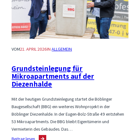
startet
Bauprojekt
„Erlachwiesen“
VOM
21. APRIL 2026
IN
ALLGEMEIN
Grundsteinlegung für
Mikroapartments auf der
Diezenhalde
Mit der heutigen Grundsteinlegung startet die Böblinger
Baugesellschaft (BBG) ein weiteres Wohnprojekt in der
Böblinger Diezenhalde. In der Eugen-Bolz-Straße 49 entstehen
53 Mikroapartments. Die BBG bleibt Eigentümerin und
Vermieterin des Gebäudes. Das…
:
Beitrag lesen