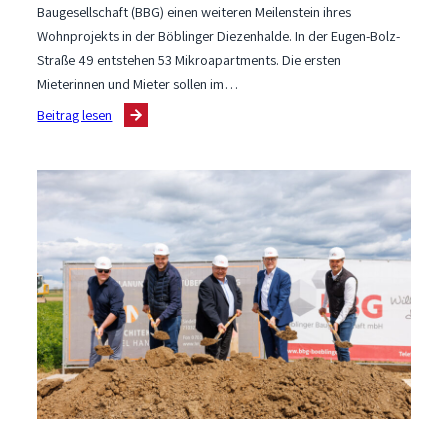
Baugesellschaft (BBG) einen weiteren Meilenstein ihres
Wohnprojekts in der Böblinger Diezenhalde. In der Eugen-Bolz-
Straße 49 entstehen 53 Mikroapartments. Die ersten
Mieterinnen und Mieter sollen im…
:
Beitrag lesen
Richtfest
für
Mikroapartments
auf
der
Diezenhalde