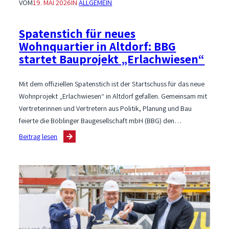
VOM
19. MAI 2026
IN
ALLGEMEIN
Spatenstich für neues
Wohnquartier in Altdorf: BBG
startet Bauprojekt „Erlachwiesen“
Mit dem offiziellen Spatenstich ist der Startschuss für das neue
Wohnprojekt „Erlachwiesen“ in Altdorf gefallen. Gemeinsam mit
Vertreterinnen und Vertretern aus Politik, Planung und Bau
feierte die Böblinger Baugesellschaft mbH (BBG) den…
:
Beitrag lesen
Spatenstich
für
neues
Wohnquartier
in
Altdorf:
BBG