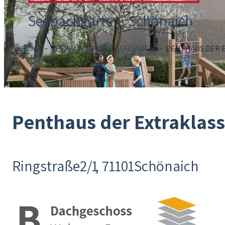
Seebach­gärten, Schönaich
HOME
–
SEEBACH­GÄRTEN, SCHÖNAICH
–
PENTHAUS DER 
Penthaus der Extraklass
Ringstraße
2/1
71101
Schönaich