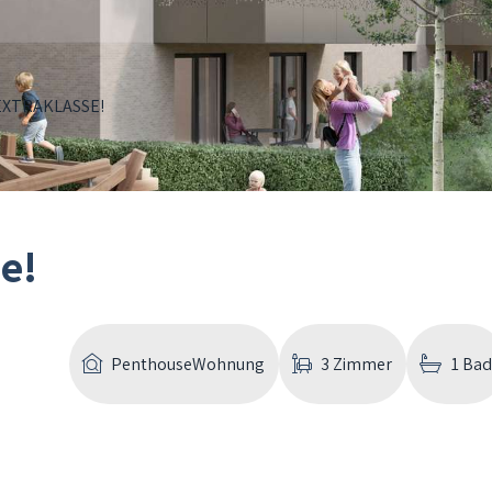
EXTRAKLASSE!
e!
PenthouseWohnung
3 Zimmer
1 Ba