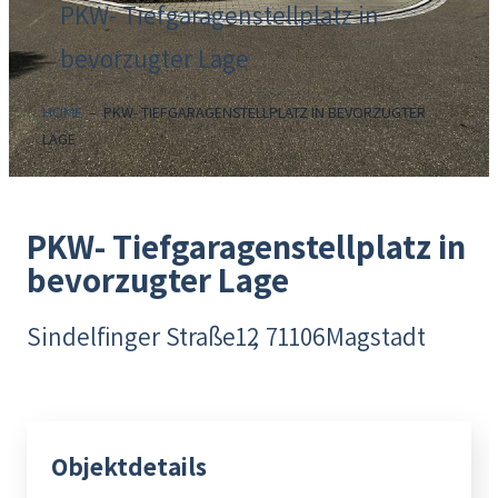
PKW- Tiefgaragenstellplatz in
bevorzugter Lage
HOME
–
PKW- TIEFGARAGENSTELLPLATZ IN BEVORZUGTER
LAGE
PKW- Tiefgaragenstellplatz in
bevorzugter Lage
Sindelfinger Straße
12
71106
Magstadt
Jetzt Kontakt aufnehmen
Objektdetails