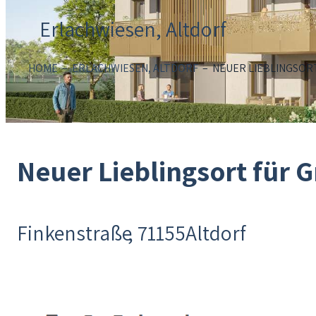
Erlachwiesen, Altdorf
HOME
–
ERLACHWIESEN, ALTDORF
–
NEUER LIEBLINGSORT
Neuer Lieblingsort für G
Finkenstraße
71155
Altdorf