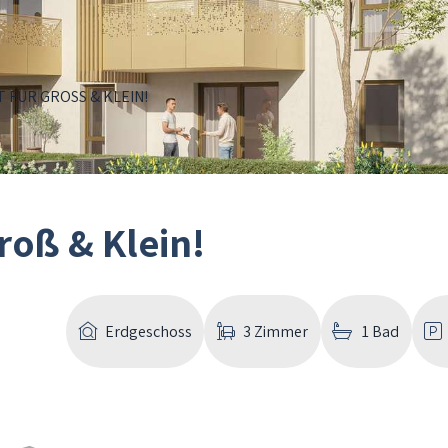
 FÜR GROSS & KLEIN!
roß & Klein!
Erdgeschoss
3 Zimmer
1 Bad