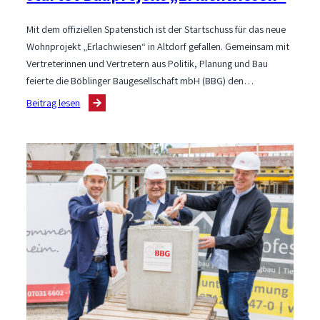
Mit dem offiziellen Spatenstich ist der Startschuss für das neue
Wohnprojekt „Erlachwiesen“ in Altdorf gefallen. Gemeinsam mit
Vertreterinnen und Vertretern aus Politik, Planung und Bau
feierte die Böblinger Baugesellschaft mbH (BBG) den…
:
Beitrag lesen
Spatenstich
für
neues
Wohnquartier
in
Altdorf:
BBG
startet
Bauprojekt
„Erlachwiesen“