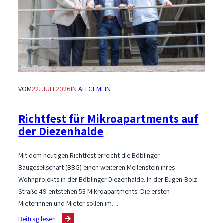
VOM
22. JULI 2026
IN
ALLGEMEIN
Richtfest für Mikroapartments auf
der Diezenhalde
Mit dem heutigen Richtfest erreicht die Böblinger
Baugesellschaft (BBG) einen weiteren Meilenstein ihres
Wohnprojekts in der Böblinger Diezenhalde. In der Eugen-Bolz-
Straße 49 entstehen 53 Mikroapartments. Die ersten
Mieterinnen und Mieter sollen im…
:
Beitrag lesen