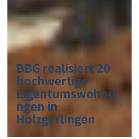
BBG realisiert 20
hochwertige
Eigentumswohnu
ngen in
Holzgerlingen