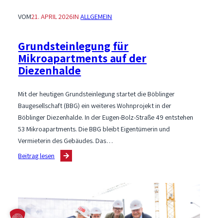
VOM
21. APRIL 2026
IN
ALLGEMEIN
Grundsteinlegung für
Mikroapartments auf der
Diezenhalde
Mit der heutigen Grundsteinlegung startet die Böblinger
Baugesellschaft (BBG) ein weiteres Wohnprojekt in der
Böblinger Diezenhalde. In der Eugen-Bolz-Straße 49 entstehen
53 Mikroapartments. Die BBG bleibt Eigentümerin und
Vermieterin des Gebäudes. Das…
:
Beitrag lesen
Grundsteinlegung
für
Mikroapartments
auf
der