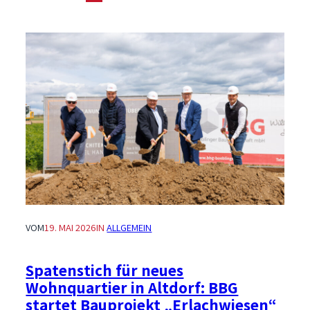
Richtfest
für
Mikroapartments
auf
der
Diezenhalde
VOM
19. MAI 2026
IN
ALLGEMEIN
Spatenstich für neues
Wohnquartier in Altdorf: BBG
startet Bauprojekt „Erlachwiesen“