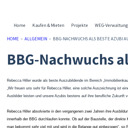
Zum
Inhalt
springen
Home
Kaufen & Mieten
Projekte
WEG-Verwaltun
HOME
–
ALLGEMEIN
–
BBG-NACHWUCHS ALS BESTE AZUBI A
BBG-Nachwuchs als
Rebecca Hiller wurde als beste Auszubildende im Bereich „Immobilienka
„Wir freuen uns sehr für Rebecca Hiller, eine solche Auszeichnung ist ein
Ausbilder leisten und unsere Azubis bestens auf ihre berufliche Zukunft v
Rebecca Hiller absolvierte in den vergangenen zwei Jahren ihre Ausbildun
innerhalb der BBG durchlaufen konnte. Ob auf der Baustelle, der direkt
man bekommt sehr viel mit und wird in die Belange gut einbezogen“, so R