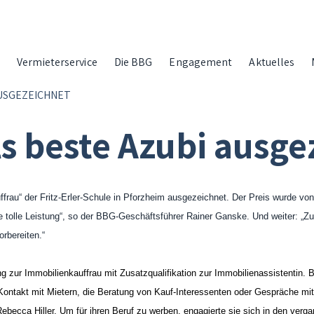
g
Vermieterservice
Die BBG
Engagement
Aktuelles
USGEZEICHNET
 beste Azubi ausge
uffrau“ der Fritz-Erler-Schule in Pforzheim ausgezeichnet. Der Preis wurde
e tolle Leistung“, so der BBG-Geschäftsführer Rainer Ganske. Und weiter: „Zug
orbereiten.“
g zur Immobilienkauffrau mit Zusatzqualifikation zur Immobilienassistentin. 
e Kontakt mit Mietern, die Beratung von Kauf-Interessenten oder Gespräche m
ebecca Hiller. Um für ihren Beruf zu werben, engagierte sie sich in den ver