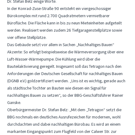
Dr. Stefan Belz einige Worte.
In der Konrad-Zuse-Straße 90 entsteht ein viergeschossiger
Bürokomplex mit rund 2.700 Quadratmetern vermietbarer
Bürofläche. Die Fläche kann in bis zu neun Mieteinheiten aufgeteilt
werden. Realisiert werden zudem 26 Tiefgaragenstellplätze sowie
vier offene Stellplätze.
Das Gebäude setzt vor allem in Sachen „Nachhaltiges Bauen“
Akzente: So erfolgt beispielsweise die Wärmeversorgung über eine
Luft-Wasser-Wärmepumpe. Die Kühlung wird über die
Bauteilaktivierung geregelt. Insgesamt soll das Tetragon nach den
Anforderungen der Deutschen Gesellschaft für nachhaltiges Bauen
(DGNB e.V.) goldzertifiziert werden. „Uns ist es wichtig, gerade auch
als städtische Tochter an Bauten wie diesen ein Signal für
nachhaltiges Bauen zu setzen“, so der BBG-Geschäftsführer Rainer
Ganske.
Oberbürgermeister Dr. Stefan Belz: „Mit dem „Tetragon“ setzt die
BBG nochmals ein deutliches Ausrufezeichen für modernen, wohl
durchdachten und dabei nachhaltigen Bürobau. Es wird an einem
markanten Eingangspunkt zum Flugfeld von der Calwer Str. zur