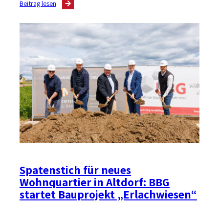
Beitrag lesen
Richtfest
für
Mikroapartments
auf
der
Diezenhalde
Spatenstich für neues
Wohnquartier in Altdorf: BBG
startet Bauprojekt „Erlachwiesen“