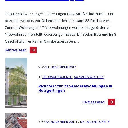
Unsere Mietwohnungen an der Eugen-Bolz-Straße sind zum 1. Juni
bezogen worden. Vor Ort entstanden insgesamt 55 Ein- bis Vier-
Zimmer-Wohnungen. 17 Mietwohnungen wurden als geförderter
Mietwohnraum erstellt. Oberbürgermeister Dr. Stefan Belz und BBG-
Geschäftsführer Rainer Ganske übergaben…
:
Beitrag lesen
M
i
VOM
23. NOVEMBER 2017
e
t
IN
NEUBAUPROJEKTE
, 
SOZIALES WOHNEN
w
Richtfest für 22 Seniorenwohnungen in
o
Holzgerlingen
h
:
Beitrag Lesen
n
R
u
i
n
c
VOM
22. NOVEMBER 2017
IN
NEUBAUPROJEKTE
g
h