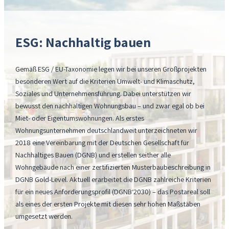
w
h
C
t
o
u
e
r
h
s
n
a
ESG: Nachhaltig bauen
n
s
t
ß
u
f
e
e
n
ü
r
b
Gemäß ESG / EU-Taxonomie legen wir bei unseren Großprojekten
g
r
:
e
besonderen Wert auf die Kriterien Umwelt- und Klimaschutz,
e
d
„
z
Soziales und Unternehmensführung. Dabei unterstützen wir
n
a
G
o
bewusst den nachhaltigen Wohnungsbau – und zwar egal ob bei
i
s
e
g
Miet- oder Eigentumswohnungen. Als erstes
n
„
m
e
Wohnungsunternehmen deutschlandweit unterzeichneten wir
H
T
e
n
2018 eine Vereinbarung mit der Deutschen Gesellschaft für
o
e
i
Nachhaltiges Bauen (DGNB) und erstellen seither alle
l
t
n
Wohngebäude nach einer zertifizierten Musterbaubeschreibung in
z
r
s
DGNB Gold-Level. Aktuell erarbeitet die DGNB zahlreiche Kriterien
g
a
a
für ein neues Anforderungsprofil (DGNB‘2030) – das Postareal soll
e
g
m
als eines der ersten Projekte mit diesen sehr hohen Maßstäben
r
o
k
umgesetzt werden.
l
n
ö