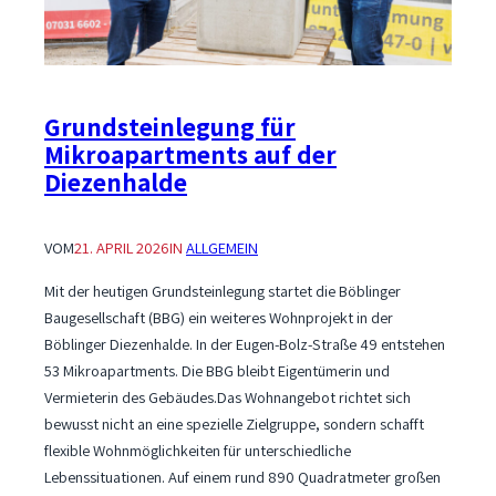
„Erlachwiesen“
Grundsteinlegung für
Mikroapartments auf der
Diezenhalde
VOM
21. APRIL 2026
IN
ALLGEMEIN
Mit der heutigen Grundsteinlegung startet die Böblinger
Baugesellschaft (BBG) ein weiteres Wohnprojekt in der
Böblinger Diezenhalde. In der Eugen-Bolz-Straße 49 entstehen
53 Mikroapartments. Die BBG bleibt Eigentümerin und
Vermieterin des Gebäudes.Das Wohnangebot richtet sich
bewusst nicht an eine spezielle Zielgruppe, sondern schafft
flexible Wohnmöglichkeiten für unterschiedliche
Lebenssituationen. Auf einem rund 890 Quadratmeter großen