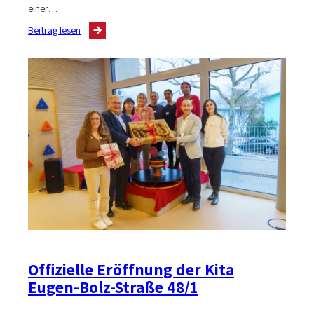
einer…
:
Beitrag lesen
Spatenstich
für
neues
Ärztehaus
auf
der
Diezenhalde
Offizielle Eröffnung der Kita
Eugen-Bolz-Straße 48/1