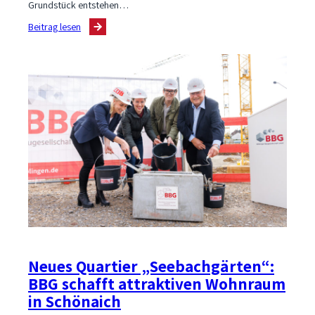
Grundstück entstehen…
:
Beitrag lesen
Grundsteinlegung
für
Mikroapartments
auf
der
Diezenhalde
Neues Quartier „Seebachgärten“:
BBG schafft attraktiven Wohnraum
in Schönaich