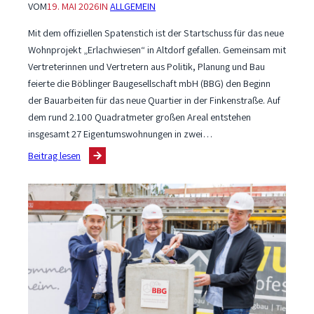
VOM
19. MAI 2026
IN
ALLGEMEIN
Mit dem offiziellen Spatenstich ist der Startschuss für das neue
Wohnprojekt „Erlachwiesen“ in Altdorf gefallen. Gemeinsam mit
Vertreterinnen und Vertretern aus Politik, Planung und Bau
feierte die Böblinger Baugesellschaft mbH (BBG) den Beginn
der Bauarbeiten für das neue Quartier in der Finkenstraße. Auf
dem rund 2.100 Quadratmeter großen Areal entstehen
insgesamt 27 Eigentumswohnungen in zwei…
:
Beitrag lesen
Spatenstich
für
neues
Wohnquartier
in
Altdorf:
BBG
startet
Bauprojekt