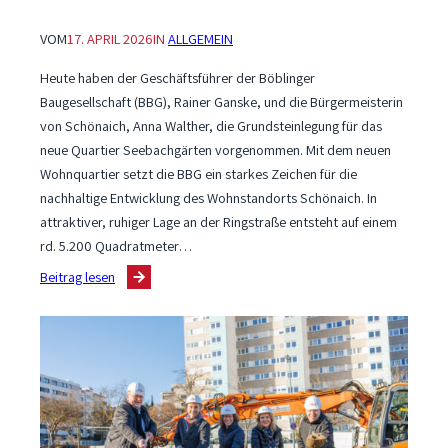
VOM
17. APRIL 2026
IN
ALLGEMEIN
Heute haben der Geschäftsführer der Böblinger
Baugesellschaft (BBG), Rainer Ganske, und die Bürgermeisterin
von Schönaich, Anna Walther, die Grundsteinlegung für das
neue Quartier Seebachgärten vorgenommen. Mit dem neuen
Wohnquartier setzt die BBG ein starkes Zeichen für die
nachhaltige Entwicklung des Wohnstandorts Schönaich. In
attraktiver, ruhiger Lage an der Ringstraße entsteht auf einem
rd. 5.200 Quadratmeter…
:
Beitrag lesen
Neues
Quartier
„Seebachgärten“:
BBG
schafft
attraktiven
Wohnraum