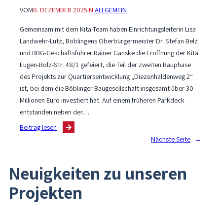
VOM
8. DEZEMBER 2025
IN
ALLGEMEIN
Gemeinsam mit dem Kita-Team haben Einrichtungsleiterin Lisa
Landwehr-Lutz, Böblingens Oberbürgermeister Dr. Stefan Belz
und BBG-Geschäftsführer Rainer Ganske die Eröffnung der Kita
Eugen-Bolz-Str. 48/1 gefeiert, die Teil der zweiten Bauphase
des Projekts zur Quartiersentwicklung „Diezenhaldenweg 2“
ist, bei dem die Böblinger Baugesellschaft insgesamt über 30
Millionen Euro investiert hat. Auf einem früheren Parkdeck
entstanden neben der…
:
Beitrag lesen
Offizielle
Nächste Seite
→
Eröffnung
der
Neuigkeiten zu unseren
Kita
Eugen-
Projekten
Bolz-
Straße
48/1