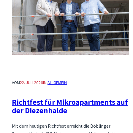
VOM
22. JULI 2026
IN
ALLGEMEIN
Richtfest für Mikroapartments auf
der Diezenhalde
Mit dem heutigen Richtfest erreicht die Böblinger