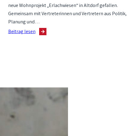
neue Wohnprojekt „Erlachwiesen“ in Altdorf gefallen.
Gemeinsam mit Vertreterinnen und Vertretern aus Politik,
Planung und…
:
Beitrag lesen
Spatenstich
für
neues
Wohnquartier
in
Altdorf:
BBG
startet
Bauprojekt
„Erlachwiesen“