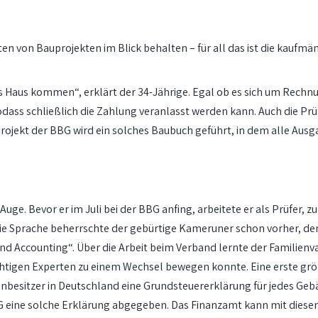
n von Bauprojekten im Blick behalten – für all das ist die kaufmä
ns Haus kommen“, erklärt der 34-Jährige. Egal ob es sich um Rech
dass schließlich die Zahlung veranlasst werden kann. Auch die Pr
jekt der BBG wird ein solches Baubuch geführt, in dem alle Ausg
uge. Bevor er im Juli bei der BBG anfing, arbeitete er als Prüfer, 
 Sprache beherrschte der gebürtige Kameruner schon vorher, denn
and Accounting“. Über die Arbeit beim Verband lernte der Familienva
üchtigen Experten zu einem Wechsel bewegen konnte. Eine erste größ
enbesitzer in Deutschland eine Grundsteuererklärung für jedes 
G eine solche Erklärung abgegeben. Das Finanzamt kann mit diesen