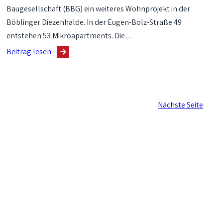
Baugesellschaft (BBG) ein weiteres Wohnprojekt in der
Böblinger Diezenhalde. In der Eugen-Bolz-Straße 49
entstehen 53 Mikroapartments. Die…
:
Beitrag lesen
Grundsteinlegung
für
Mikroapartments
auf
Nächste Seite
der
Diezenhalde