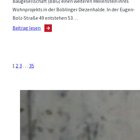
Baugesellschaft (BBG) einen weiteren Meilenstein ihres
Wohnprojekts in der Böblinger Diezenhalde. In der Eugen-
Bolz-Straße 49 entstehen 53…
:
Beitrag lesen
Richtfest
für
Mikroapartments
auf
1
2
3
…
35
der
Diezenhalde