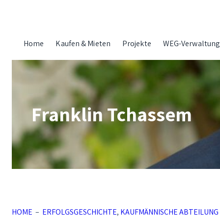
Zum
Inhalt
springen
Home
Kaufen & Mieten
Projekte
WEG-Verwaltun
Franklin Tchassem
HOME
–
ERFOLGSGESCHICHTE
,
KAUFMÄNNISCHE ABTEILUNG